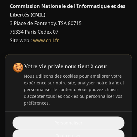
Commission Nationale de l'Informatique et des
Libertés (CNIL)
3 Place de Fontenoy, TSA 80715
75334 Paris Cedex 07
Site web :
www.cnil.fr
12. Modifications
🍪
Votre vie privée nous tient à cœur
Nous utilisons des cookies pour améliorer votre
Nous nous réservons le droit de modifier cette
expérience sur notre site, analyser notre trafic et
politique de confidentialité à tout moment. Les
personnaliser le contenu. Vous pouvez choisir
modifications prendront effet dès leur publication
d'accepter tous les cookies ou personnaliser vos
préférences.
sur cette page. Nous vous encourageons à
consulter régulièrement cette page pour rester
informé de nos pratiques en matière de
Personnaliser
protection des données.
Tout refuser